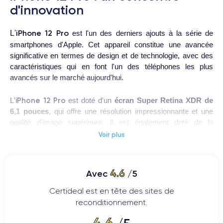
d'innovation
iPhone 12 Pro
L'
est l'un des derniers ajouts à la série de
smartphones d'Apple. Cet appareil constitue une avancée
significative en termes de design et de technologie, avec des
caractéristiques qui en font l'un des téléphones les plus
avancés sur le marché aujourd'hui.
iPhone 12 Pro
L'
est doté d'un
écran Super Retina XDR de
6,1 pouces
, qui offre une résolution impressionnante et une
qualité d'image supérieure. Il est également doté de la
technologie
Ceramic Shield
d'Apple, qui offre une résistance
Voir plus
accrue aux chocs et aux chutes.
Cet appareil utilise le dernier
processeur A14 Bionic
d'Apple,
4.6
Avec
/5
qui est l'un des plus puissants du marché. Cela permet
d'obtenir des performances fluides et rapides, même lors de
Certideal est en tête des sites de
l'exécution simultanée de plusieurs applications exigeantes.
reconditionnement.
4.6
iPhone 12 Pro
L'
est également doté d'une
triple caméra