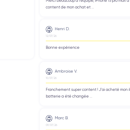
Merci beaucoup à l’équipe, iPhone 15 pro max d
content de mon achat et ...
Henri D.
12/07/26
Bonne expérience
Ambroise V.
10/07/26
Franchement super content ! J'ai acheté mon iPho
batterie a été changée ...
Marc B.
09/07/26