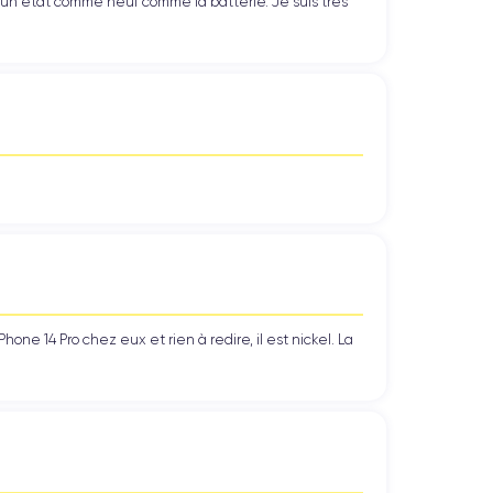
’un état comme neuf comme la batterie. Je suis très
ne 14 Pro chez eux et rien à redire, il est nickel. La