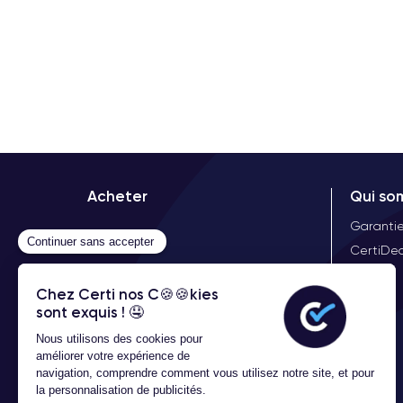
Acheter
Qui so
Garanti
CertiDea