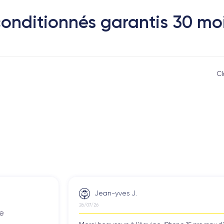
conditionnés garantis 30 mo
Cl
Jean-yves J.
26/07/26
de