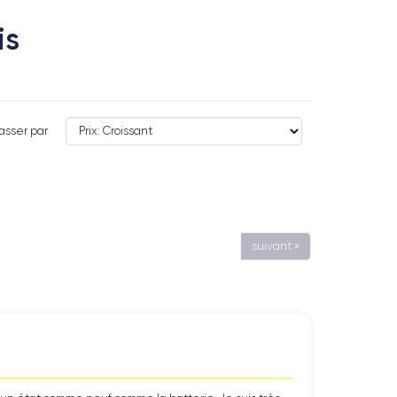
is
asser par
suivant »