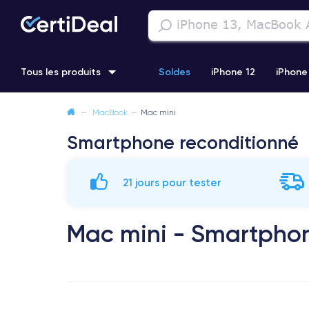
Tous les produits
Soldes
iPhone 12
iPhone
—
MacBook
—
Mac mini
iPhone 11 Pro
Samsung Galaxy S22
iPhone 14 Pro Max
Smartphone reconditionné
21 jours pour tester
Mac mini - Smartphon