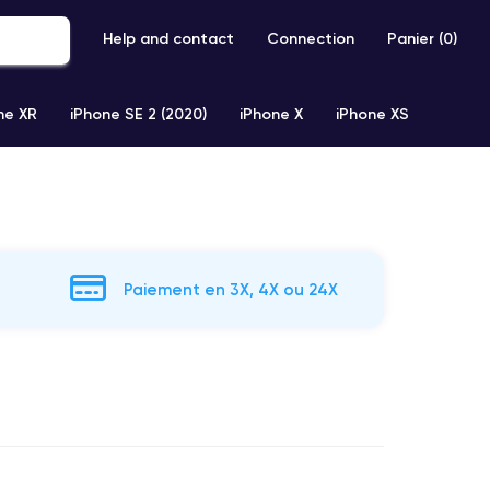
Help and contact
Connection
Panier (
0
)
ne XR
iPhone SE 2 (2020)
iPhone X
iPhone XS
Paiement en 3X, 4X ou 24X