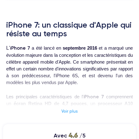
iPhone 7: un classique d'Apple qui
résiste au temps
iPhone 7
L'
a été lancé en
septembre 2016
et a marqué une
évolution majeure dans la conception et les caractéristiques du
célèbre appareil mobile d'Apple. Ce smartphone présentait en
effet un certain nombre d'innovations significatives par rapport
à son prédécesseur, l'iPhone 6S, et est devenu l'un des
modèles les plus vendus par Apple.
iPhone 7
Les principales caractéristiques de l'
comprennent
un
écran Retina HD de 4,7 pouces
, un
processeur A10
Fusion
avec architecture 64 bits, un
appareil photo arrière
Voir plus
de 12 mégapixels
avec stabilisation optique de l'image et une
résistance à l'eau et à la poussière.
4.6
Avec
/5
Parmi les autres améliorations, citons une plus grande