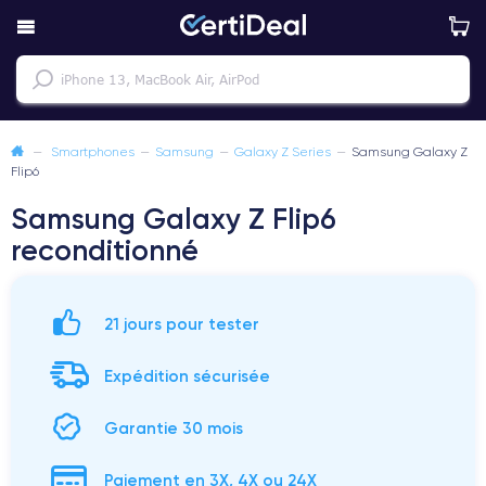
—
Smartphones
—
Samsung
—
Galaxy Z Series
—
Samsung Galaxy Z
Flip6
Samsung Galaxy Z Flip6
reconditionné
21 jours pour tester
Expédition sécurisée
Garantie 30 mois
Paiement en 3X, 4X ou 24X