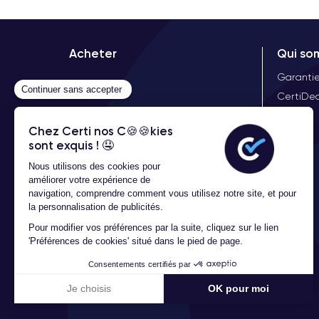
Acheter
Qui so
Garanti
CertiDea