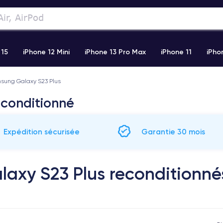
 15
iPhone 12 Mini
iPhone 13 Pro Max
iPhone 11
iPho
sung Galaxy S23 Plus
Airpods
Watch
econditionné
Expédition sécurisée
Garantie 30 mois
axy S23 Plus reconditionné