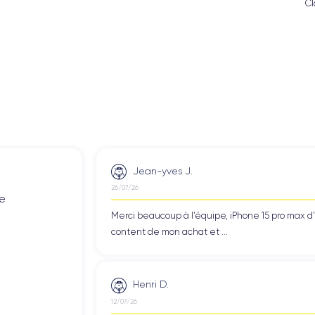
Cl
Jean-yves J.
26/07/26
de
Merci beaucoup à l’équipe, iPhone 15 pro max d
content de mon achat et ...
Henri D.
12/07/26