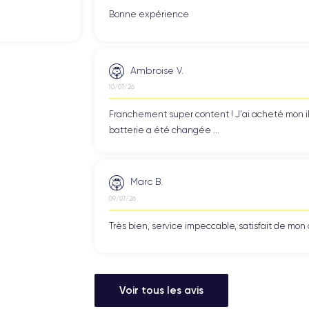
Bonne expérience
Ambroise V.
10/07/26
Franchement super content ! J'ai acheté mon iPho
batterie a été changée ...
Marc B.
09/07/26
Très bien, service impeccable, satisfait de mo
Voir tous les avis