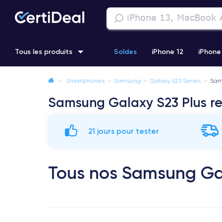
Tous les produits
Soldes
iPhone 12
iPhone
—
Smartphones
—
Samsung
—
Galaxy S23 Series
—
Sam
iPhone 11 Pro
Samsung Galaxy S22
iPhone 14 Pro Max
Samsung Galaxy S23 Plus r
21 jours pour tester
Tous nos Samsung Gal