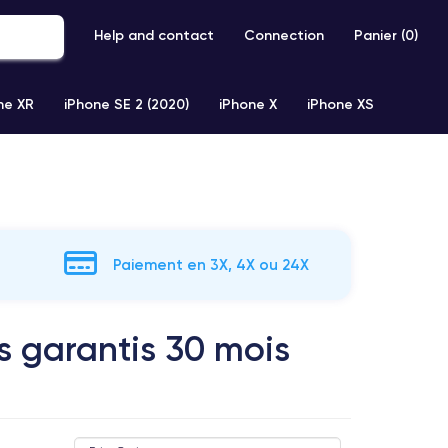
Help and contact
Connection
Panier (
0
)
ne XR
iPhone SE 2 (2020)
iPhone X
iPhone XS
Paiement en 3X, 4X ou 24X
s garantis 30 mois