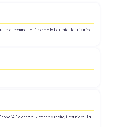
able et une utilisation facile d’une seule main.
IP68
ification
et de matériaux premium pour une
’un état comme neuf comme la batterie. Je suis très
rapides et sécurisés.
e et des performances correctes pour les jeux et
ne 14 Pro chez eux et rien à redire, il est nickel. La