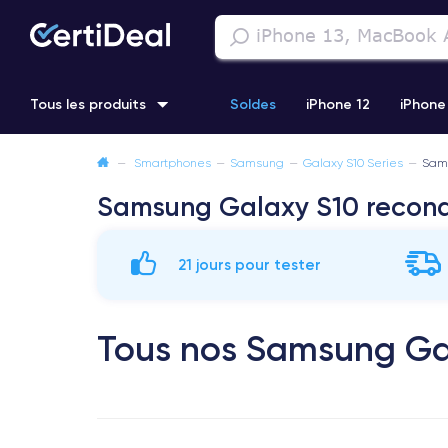
Tous les produits
Soldes
iPhone 12
iPhone
—
Smartphones
—
Samsung
—
Galaxy S10 Series
—
Sam
iPhone 11 Pro
Samsung Galaxy S22
iPhone 14 Pro Max
Samsung Galaxy S10 recond
21 jours pour tester
Tous nos Samsung Gal