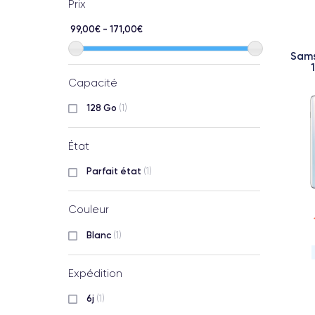
Prix
99,00€ - 171,00€
Sams
Capacité
128 Go
(1)
État
Parfait état
(1)
Couleur
Blanc
(1)
Expédition
6j
(1)