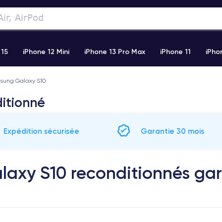
 15
iPhone 12 Mini
iPhone 13 Pro Max
iPhone 11
iPho
sung Galaxy S10
Airpods
Watch
itionné
Expédition sécurisée
Garantie 30 mois
axy S10 reconditionnés gar