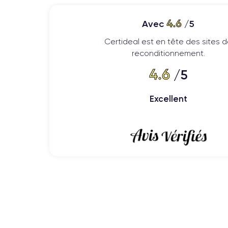
149,9 × 70,4 × 7,8 mm
Avec des dimensions de
et u
4.6
Avec
/5
Finitions
Certideal est en tête des sites 
Disponible en plusieurs coloris (Prism White, Prism
reconditionnement.
durabilité optimale.
4.6
/5
Connectivité
Excellent
4G LTE
Wi-Fi 6
Bluetooth 5.0
NF
Compatible
,
,
et
Performances et fonctionnal
Puissance
Galaxy S10
Exynos 982
Le
avec son processeur
1
applications courantes. Le stockage interne est de
Écran