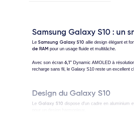
Samsung Galaxy S10 : un 
Samsung Galaxy S10
Le
allie design élégant et f
de RAM
pour un usage fluide et multitâche.
6,1"
Avec son écran
Dynamic AMOLED à résolutio
recharge sans fil, le Galaxy S10 reste un excellent 
Design du Galaxy S10
Galaxy S10
Le
dispose d’un cadre en aluminium et 
pour un design harmonieux.
Prise en main