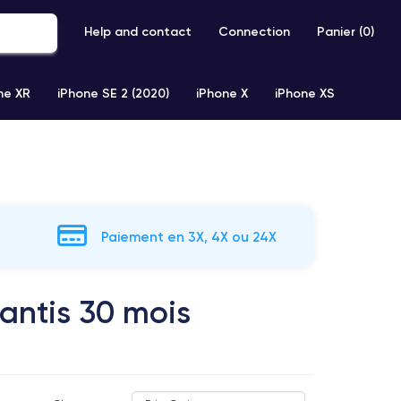
Help and contact
Connection
Panier (
0
)
ne XR
iPhone SE 2 (2020)
iPhone X
iPhone XS
Paiement en 3X, 4X ou 24X
antis 30 mois