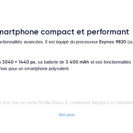
smartphone compact et performant
Exynos 9820
onctionnalités avancées. Il est équipé du processeur
(o
3040 × 1440 px
3 400 mAh
n
, sa batterie de
et ses fonctionnalités
choix pour un smartphone polyvalent.
d’un dos en verre Gorilla Glass 6, combinant élégance et robustesse
Voir plus