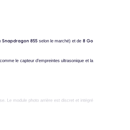
Snapdragon 855
8 Go
u
selon le marché) et de
 comme le capteur d’empreintes ultrasonique et la
. Le module photo arrière est discret et intégré