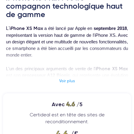
compagnon technologique haut
de gamme
iPhone XS Max
L'
a été lancé par Apple en
septembre 2018
,
rreprésentant la version haut de gamme de l'iPhone XS. Avec
un design élégant et une multitude de nouvelles fonctionnalités,
ce smartphone a été bien accueilli par les consommateurs du
monde entier.
iPhone XS Max
L'un des principaux arguments de vente de l'
est son
processeur A12 Bionic
, qui représente une évolution
Voir plus
significative par rapport aux précédents processeurs d'Apple.
Grâce à cette technologie, l'iPhone XS Max offre des
performances exceptionnelles et une meilleure efficacité
énergétique que ses prédécesseurs. En outre, l'iPhone XS
4.6
Avec
/5
Max peut facilement gérer des applications plus lourdes, telles
Certideal est en tête des sites de
que des jeux à forte intensité graphique, sans aucun
ralentissement ni interruption.
reconditionnement.
4.6