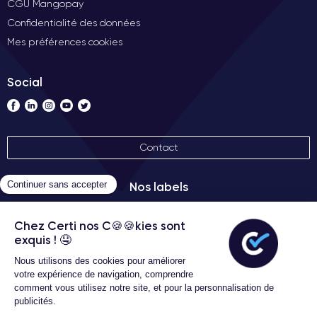
CGU Mangopay
Confidentialité des données
iPhone 12 Pro Max
L'
qui assure une large couverture et une
Mes préférences cookies
connexion stable et fiable. Il prend également en charge une
fonction sans fil pour la recharge et le partage de l'alimentation
avec d'autres appareils compatibles, tels que les AirPods,
Social
ainsi que le transfert de données d'un appareil à l'autre via
AirDrop
.
iPhone 12 Pro Max
Bluetooth
L'
dispose d'un système
pour
Contact
transférer des données et utiliser des appareils compatibles
tels que des écouteurs et des haut-parleurs.
Nos labels
La fonction de localisation de l'appareil est assurée par le GPS
intégré, qui donne accès à des services de géolocalisation
pour la navigation, le suivi et d'autres fonctions.
iPhone 12 Pro Max
eSIM
Enfin, l'
est livré avec une
intégrée,
qui permet une connectivité cellulaire via une carte virtuelle
sans avoir besoin d'une carte physique. Cela permet une plus
Conditions générales d'utilisation
Certideal © 2026 Tous droits
grande flexibilité lors de l'utilisation de l'appareil.