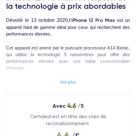
la technologie à prix abordables
l'iPhone 12 Pro Max
Dévoilé le 13 octobre 2020,
est un
appareil haut de gamme idéal pour ceux qui recherchent des
performances élevées.
Cet appareil est animé par le puissant processeur A14 Bionic,
qui utilise la technologie 5 nanomètres pour offrir des
performances élevées avec une faible consommation
d'énergie.
objectif
Le téléphone dispose de trois caméras arrière : un
Voir plus
grand angle de 12 mégapixels
, un téléobjectif de 12
objectif ultra grand-angle de 12
mégapixels et un
mégapixels
12
. La caméra frontale est quant à elle de
4.6
Avec
/5
mégapixels
.
Certideal est en tête des sites de
3.687 mAh
La batterie de
eest capable de fournir jusqu'à 20
reconditionnement.
heures d'autonomie en conversation et 80 heures en lecture
4.6
de musique.