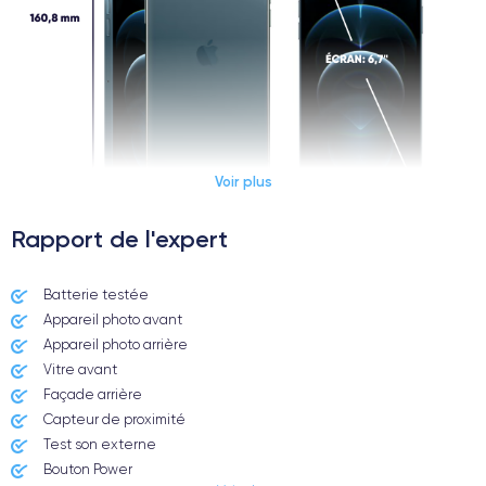
Voir plus
Rapport de l'expert
Dimensions et poids iPhone 12 Pro Max
Batterie testée
Appareil photo avant
Date de sortie
Système exploitation
13/11/2020
iOS (iOS 26)
Appareil photo arrière ​
Vitre avant ​
Dimensions
Poids
Façade arrière
160.8×78.1×7.4 mm
226 g
Capteur de proximité
Test son externe
Écran
Résolution écran
Bouton Power
OLED 6.7 pouces
2778 x 1284 pixels