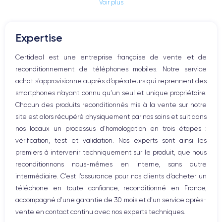
Voir plus
Prise Jack ou Lightening
Bouton Mute
RAM
Memoire interne
Boutons volume
6 Go
128,256,512 Go
Expertise
Haut parleur
Nom de la puce
Nombre de cœurs
Microphone
Certideal est une entreprise française de vente et de
Puce A14 Bionic
6
Bouton Home
reconditionnement de téléphones mobiles. Notre service
Bluetooth
Nom GPU
Fréq. processeur
achat s’approvisionne auprès d’opérateurs qui reprennent des
WiFi
GPU 4 cœurs
3.1 GHz
smartphones n’ayant connu qu’un seul et unique propriétaire.
Réseau
Chacun des produits reconditionnés mis à la vente sur notre
Vibreur
Caméra
Caméra Frontale
site est alors récupéré physiquement par nos soins et suit dans
Prise USB
12 Mpx
12 Mpx
nos locaux un processus d’homologation en trois étapes :
vérification, test et validation. Nos experts sont ainsi les
Résolution vidéo
Recharge rapide
4K - 3840 x 2160 px
Oui, minimum 20W
premiers à intervenir techniquement sur le produit, que nous
reconditionnons nous-mêmes en interne, sans autre
Batterie
Type de SIM
intermédiaire. C’est l’assurance pour nos clients d’acheter un
3240 mAh
Nano-SIM + eSIM
téléphone en toute confiance, reconditionné en France,
accompagné d’une garantie de 30 mois et d’un service après-
Réseau mobile
Débloqué
vente en contact continu avec nos experts techniques.
5G
Oui, tous opérateurs