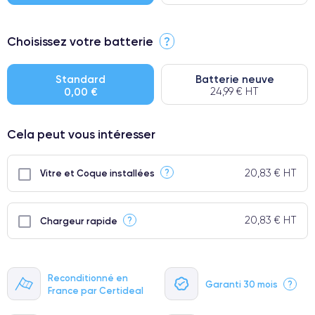
⭐ Premium
Choisissez votre batterie
?
● Écran : Pièce d'origine Apple. Qualité Impeccable.
● Batterie : usage intensif.
Standard
Batterie neuve
0,00 €
24,99 € HT
● Seuls 5% de nos téléphones ont un grade Premium.
Cela peut vous intéresser
20,83 € HT
?
Vitre et Coque installées
20,83 € HT
?
Chargeur rapide
Reconditionné en
Garanti 30 mois
?
France par Certideal