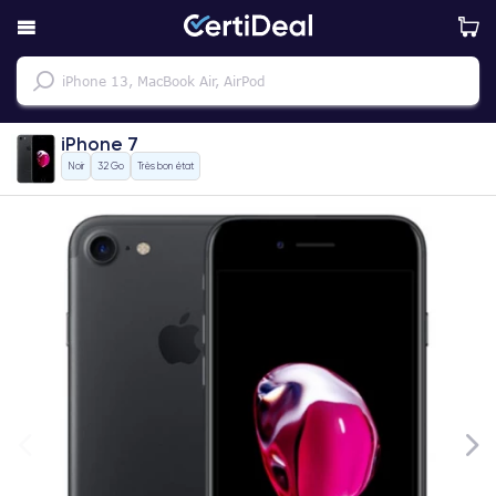
iPhone 7
Noir
32 Go
Très bon état