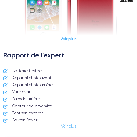
Voir plus
Rapport de l'expert
Dimensions et poids iPhone 7
Batterie testée
Appareil photo avant
Date de sortie
Système exploit.
07/09/2016
iOS (iOS 15)
Appareil photo arrière ​
Vitre avant ​
Dimensions
Poids
Façade arrière
138.3×67.1×7.1 mm
138 g
Capteur de proximité
Test son externe
Écran
Résolution écran
Bouton Power
IPS LCD 4.7 pouces
1334 x 750 pixels
Voir plus
Prise Jack ou Lightening
Bouton Mute
RAM
Mémoire interne