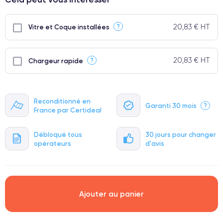
● Écran : Pièce d'origine Apple. Qualité Impeccable.
● Batterie : usage intensif.
20,83 € HT
?
Vitre et Coque installées
● Seuls 5% de nos téléphones ont un grade Premium.
20,83 € HT
?
Chargeur rapide
Reconditionné en
Garanti 30 mois
?
France par Certideal
Débloqué tous
30 jours pour changer
opérateurs
d'avis
Ajouter au panier