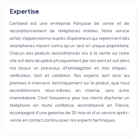
Boutons volume
2 GO
32,128,256 GO
Expertise
Haut parleur
Nom de la puce
Nombre de cœurs
Microphone
Certideal est une entreprise française de vente et de
Apple A10 Fusion
4
Bouton Home
reconditionnement de téléphones mobiles. Notre service
Bluetooth
Nom GPU
Fréq. processeur
achat s’approvisionne auprès d’opérateurs qui reprennent des
WiFi
PowerVR GT7600 GPU
2.23 GHz
smartphones n’ayant connu qu’un seul et unique propriétaire.
Réseau
Chacun des produits reconditionnés mis à la vente sur notre
Vibreur
Caméra
Caméra Frontale
site est alors récupéré physiquement par nos soins et suit dans
Prise USB
12 MP
7 MP
nos locaux un processus d’homologation en trois étapes :
vérification, test et validation. Nos experts sont ainsi les
Résolution vidéo
Recharge rapide
4K - 3840x2160px
Non
premiers à intervenir techniquement sur le produit, que nous
reconditionnons nous-mêmes en interne, sans autre
Batterie
Dual SIM
intermédiaire. C’est l’assurance pour nos clients d’acheter un
1960 mAh
Non
téléphone en toute confiance, reconditionné en France,
accompagné d’une garantie de 30 mois et d’un service après-
Réseau mobile
Débloqué
vente en contact continu avec nos experts techniques.
LTE/4G
Oui, tous opérateurs
Pour plus de détails sur les caractéristiques de ce smartphone,