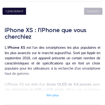
« précédent
suivant »
iPhone XS : l'iPhone que vous
cherchiez
iPhone XS
L'
est l'un des smartphones les plus populaires et
les plus avancés sur le marché aujourd'hui. Sorti par Apple en
septembre 2018, cet appareil présente un certain nombre de
caractéristiques et de spécifications qui en font un choix
populaire pour les utilisateurs à la recherche d'un smartphone
haut de gamme.
L'iPhone XS est doté d'un
écran OLED de 5,8 pouces
avec
une
résolution de 2436 x 1125 pixels
, offrant une expérience
visuelle de haute qualité. En outre, l'appareil est équipé d'une
Voir plus
caméra arrière et d'une caméra frontale qui permettent de
capturer des photos et des vidéos de haute qualité.