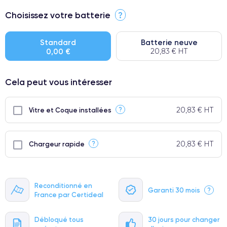
⭐ Premium
Choisissez votre batterie
?
● Écran : Pièce d'origine Apple. Qualité Impeccable.
● Batterie : usage intensif.
Standard
Batterie neuve
0,00 €
20,83 € HT
● Seuls 5% de nos téléphones ont un grade Premium.
Cela peut vous intéresser
20,83 € HT
?
Vitre et Coque installées
20,83 € HT
?
Chargeur rapide
Reconditionné en
Garanti 30 mois
?
France par Certideal
Débloqué tous
30 jours pour changer