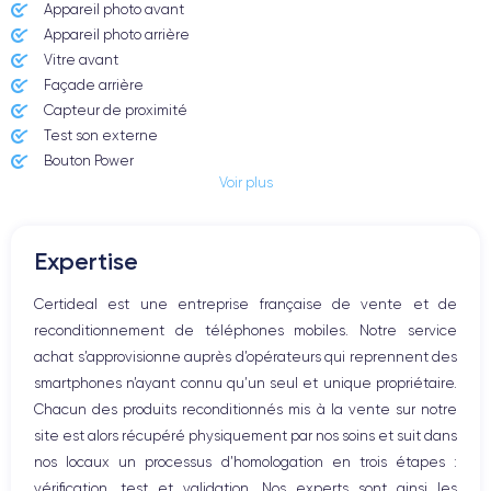
Appareil photo avant
Date de sortie
Système exploit.
10/09/2019
iOS (iOS 26)
Appareil photo arrière ​
Vitre avant ​
Dimensions
Poids
Façade arrière
150x75.7x8.3 mm
194 g
Capteur de proximité
Test son externe
Écran
Résolution écran
Bouton Power
IPS LCD 6.1 pouces
1792 x 828 pixels
Voir plus
Prise Jack ou Lightening
Bouton Mute
RAM
Mémoire interne
Boutons volume
4 GO
64,128,256 GO
Expertise
Haut parleur
Nom de la puce
Nombre de cœurs
Microphone
Certideal est une entreprise française de vente et de
Apple A13 Bionic
6
Bouton Home
reconditionnement de téléphones mobiles. Notre service
Bluetooth
Nom GPU
Fréq. processeur
achat s’approvisionne auprès d’opérateurs qui reprennent des
WiFi
GPU 4 cœurs
2.65 GHz
smartphones n’ayant connu qu’un seul et unique propriétaire.
Réseau
Chacun des produits reconditionnés mis à la vente sur notre
Vibreur
Caméra
Caméra Frontale
site est alors récupéré physiquement par nos soins et suit dans
Prise USB
12 MP
12 MP
nos locaux un processus d’homologation en trois étapes :
vérification, test et validation. Nos experts sont ainsi les