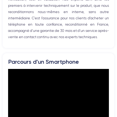
Résolution vidéo
Recharge rapide
4K - 3840x2160px
Oui, minimum 18W
premiers à intervenir techniquement sur le produit, que nous
reconditionnons nous-mêmes en interne, sans autre
Batterie
Dual SIM
intermédiaire. C’est l’assurance pour nos clients d’acheter un
3046 mAh
Nano-SIM + eSIM
téléphone en toute confiance, reconditionné en France,
accompagné d’une garantie de 30 mois et d’un service après-
Réseau mobile
Débloqué
vente en contact continu avec nos experts techniques.
LTE/4G
Oui, tous opérateurs
Si vous souhaitez découvrir en détail les caractéristiques de ce
smartphone, consulter la
fiche technique de l'iPhone 11.
Parcours d'un Smartphone