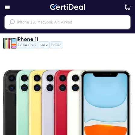
iPhone 11
Couleur surprise
128 Go
Correct