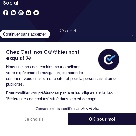
Social
Contact
Nos labels
Conditions générales d'utilisation
Garantie 30 mois
Certideal © 2026 Tous droits
réservés
174,99 €
HT
Ajouter au panier
639,00 € neuf