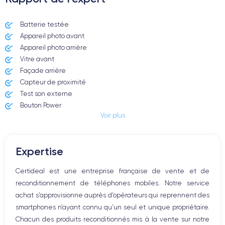
Dimensions et poids iPhone 11
Batterie testée
Appareil photo avant
Date de sortie
Système exploit.
10/09/2019
iOS (iOS 26)
Appareil photo arrière ​
Vitre avant ​
Dimensions
Poids
Façade arrière
150x75.7x8.3 mm
194 g
Capteur de proximité
Test son externe
Écran
Résolution écran
Bouton Power
IPS LCD 6.1 pouces
1792 x 828 pixels
Voir plus
Prise Jack ou Lightening
Bouton Mute
RAM
Mémoire interne
Boutons volume
4 GO
64,128,256 GO
Expertise
Haut parleur
Nom de la puce
Nombre de cœurs
Microphone
Certideal est une entreprise française de vente et de
Apple A13 Bionic
6
Bouton Home
reconditionnement de téléphones mobiles. Notre service
Bluetooth
Nom GPU
Fréq. processeur
achat s’approvisionne auprès d’opérateurs qui reprennent des
WiFi
GPU 4 cœurs
2.65 GHz
smartphones n’ayant connu qu’un seul et unique propriétaire.
Réseau
Chacun des produits reconditionnés mis à la vente sur notre
Vibreur