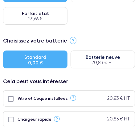
Parfait état
191,66 €
⭐ Premium
Choisissez votre batterie
?
● Écran : Pièce d'origine Apple. Qualité Impeccable.
● Batterie : usage intensif.
Standard
Batterie neuve
0,00 €
20,83 € HT
● Seuls 5% de nos téléphones ont un grade Premium.
Cela peut vous intéresser
20,83 € HT
?
Vitre et Coque installées
20,83 € HT
?
Chargeur rapide