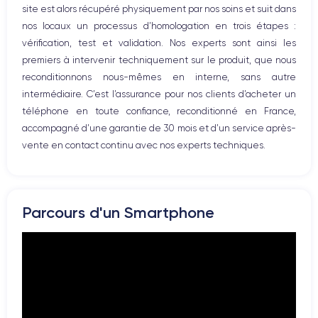
Caméra
Caméra Frontale
site est alors récupéré physiquement par nos soins et suit dans
Prise USB
12 MP
12 MP
nos locaux un processus d’homologation en trois étapes :
vérification, test et validation. Nos experts sont ainsi les
Résolution vidéo
Recharge rapide
4K - 3840x2160px
Oui, minimum 18W
premiers à intervenir techniquement sur le produit, que nous
reconditionnons nous-mêmes en interne, sans autre
Batterie
Dual SIM
intermédiaire. C’est l’assurance pour nos clients d’acheter un
3046 mAh
Nano-SIM + eSIM
téléphone en toute confiance, reconditionné en France,
accompagné d’une garantie de 30 mois et d’un service après-
Réseau mobile
Débloqué
vente en contact continu avec nos experts techniques.
LTE/4G
Oui, tous opérateurs
Si vous souhaitez découvrir en détail les caractéristiques de ce
smartphone, consulter la
fiche technique de l'iPhone 11.
Parcours d'un Smartphone