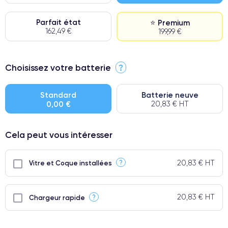
Parfait état
⭐ Premium
162,49 €
199,99 €
⭐ Premium
Choisissez votre batterie
?
● Écran : Pièce d'origine Apple. Qualité Impeccable.
● Batterie : usage intensif.
Standard
Batterie neuve
0,00 €
20,83 € HT
● Seuls 5% de nos téléphones ont un grade Premium.
Cela peut vous intéresser
20,83 € HT
?
Vitre et Coque installées
20,83 € HT
?
Chargeur rapide