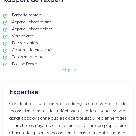
Dimensions et poids iPhone 11
Batterie testée
Appareil photo avant
Date de sortie
Système exploit.
10/09/2019
iOS (iOS 26)
Appareil photo arrière ​
Vitre avant ​
Dimensions
Poids
Façade arrière
150x75.7x8.3 mm
194 g
Capteur de proximité
Test son externe
Écran
Résolution écran
Bouton Power
IPS LCD 6.1 pouces
1792 x 828 pixels
Voir plus
Prise Jack ou Lightening
Bouton Mute
RAM
Mémoire interne
Boutons volume
4 GO
64,128,256 GO
Expertise
Haut parleur
Nom de la puce
Nombre de cœurs
Microphone
Certideal est une entreprise française de vente et de
Apple A13 Bionic
6
Bouton Home
reconditionnement de téléphones mobiles. Notre service
Bluetooth
Nom GPU
Fréq. processeur
achat s’approvisionne auprès d’opérateurs qui reprennent des
WiFi
GPU 4 cœurs
2.65 GHz
smartphones n’ayant connu qu’un seul et unique propriétaire.
Réseau
Chacun des produits reconditionnés mis à la vente sur notre
Vibreur