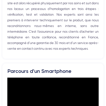
Caméra
Caméra Frontale
site est alors récupéré physiquement par nos soins et suit dans
Prise USB
12 MP
12 MP
nos locaux un processus d’homologation en trois étapes :
vérification, test et validation. Nos experts sont ainsi les
Résolution vidéo
Recharge rapide
4K - 3840x2160px
Oui, minimum 18W
premiers à intervenir techniquement sur le produit, que nous
reconditionnons nous-mêmes en interne, sans autre
Batterie
Dual SIM
intermédiaire. C’est l’assurance pour nos clients d’acheter un
3046 mAh
Nano-SIM + eSIM
téléphone en toute confiance, reconditionné en France,
accompagné d’une garantie de 30 mois et d’un service après-
Réseau mobile
Débloqué
vente en contact continu avec nos experts techniques.
LTE/4G
Oui, tous opérateurs
Si vous souhaitez découvrir en détail les caractéristiques de ce
smartphone, consulter la
fiche technique de l'iPhone 11.
Parcours d'un Smartphone