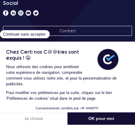
Social
Contact
Nos labels
Conditions générales d'utilisation
Garantie 30 mois
Certideal © 2026 Tous droits
réservés
154,16 €
HT
Ajouter au panier
589,00 € neuf