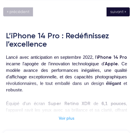
« précédent
suivant »
L’iPhone 14 Pro : Redéfinissez
l’excellence
iPhone 14 Pro
Lancé avec anticipation en septembre 2022, l'
Apple
incarne l'apogée de l'innovation technologique d'
. Ce
modèle avance des performances inégalées, une qualité
d'affichage exceptionnelle, et des capacités photographiques
révolutionnaires, le tout emballé dans un design
élégant
et
robuste
.
Super Retina XDR
Équipé d'un écran
de
6,1 pouces
,
l'appareil ravit les yeux avec sa brillance et sa clarté, offrant
aussi une expérience immersive grâce à la technologie
Voir plus
ProMotion
pour un affichage fluide et réactif. La résolution de
2532 x 1170 pixels
assure que chaque détail est affiché avec