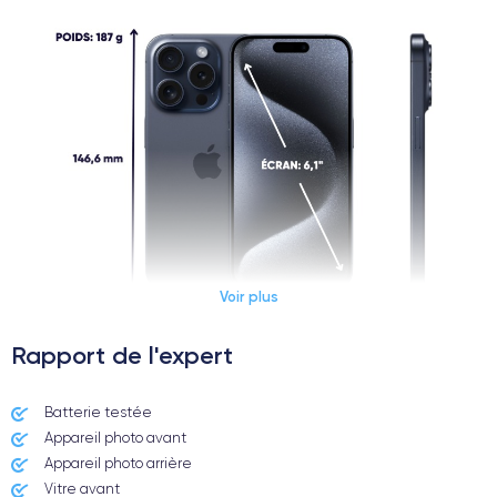
Voir plus
Rapport de l'expert
Dimensions et poids iPhone 15 Pro
Batterie testée
Appareil photo avant
Appareil photo arrière ​
Date de sortie
Système exploitation
22/09/2023
iOS (iOS 26)
Vitre avant ​