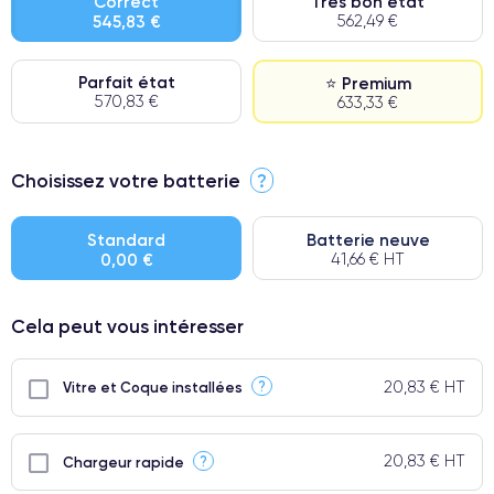
Correct
Très bon état
545,83 €
562,49 €
Parfait état
⭐ Premium
570,83 €
633,33 €
⭐ Premium
Choisissez votre batterie
?
● Écran : Pièce d'origine Apple. Qualité Impeccable.
● Batterie : usage intensif.
Standard
Batterie neuve
0,00 €
41,66 € HT
● Seuls 5% de nos téléphones ont un grade Premium.
Cela peut vous intéresser
20,83 € HT
?
Vitre et Coque installées
20,83 € HT
?
Chargeur rapide