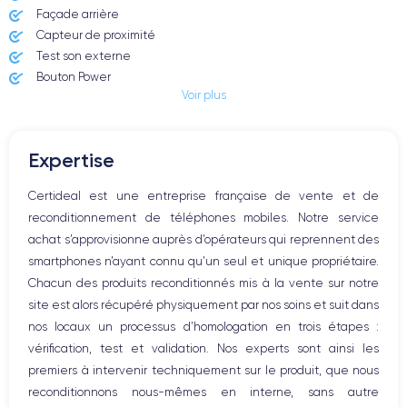
Façade arrière
Dimensions
Poids
Capteur de proximité
146.6×70.6×8.25 mm
187 g
Test son externe
Bouton Power
Écran
Résolution écran
Voir plus
Prise Jack ou Lightening
OLED 6.1 pouces
2556 x 1179 pixels
Bouton Mute
Boutons volume
RAM
Mémoire interne
Expertise
Haut parleur
8 Go
128,256 ,512, 1000 Go
Microphone
Certideal est une entreprise française de vente et de
Bouton Home
Nom CPU
Nombre de cœurs
reconditionnement de téléphones mobiles. Notre service
Puce A17 Bionic
6
Bluetooth
achat s’approvisionne auprès d’opérateurs qui reprennent des
WiFi
Nom GPU
Fréq. processeur
smartphones n’ayant connu qu’un seul et unique propriétaire.
Réseau
GPU 6 cœurs
3.78 GHz
Chacun des produits reconditionnés mis à la vente sur notre
Vibreur
site est alors récupéré physiquement par nos soins et suit dans
Prise USB
Caméra
Caméra Frontale
nos locaux un processus d’homologation en trois étapes :
48 Mpx
12 Mpx
vérification, test et validation. Nos experts sont ainsi les
premiers à intervenir techniquement sur le produit, que nous
Résolution vidéo
Recharge rapide
reconditionnons nous-mêmes en interne, sans autre
4K - 3840 x 2160 px
Oui, 20W