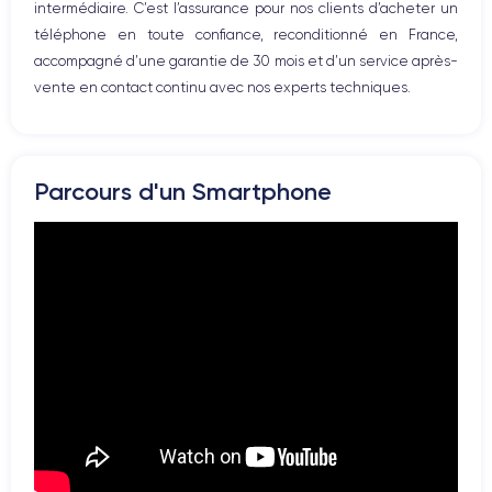
intermédiaire. C’est l’assurance pour nos clients d’acheter un
Batterie
Type de SIM
téléphone en toute confiance, reconditionné en France,
3274 mAh
eSIM
accompagné d’une garantie de 30 mois et d’un service après-
vente en contact continu avec nos experts techniques.
Réseau mobile
Débloqué
5G
Oui, tous opérateurs
Parcours d'un Smartphone