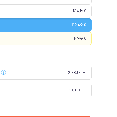
104,16 €
112,49 €
149,99 €
Qualité Impeccable.
20,83 € HT
?
t un grade Premium.
20,83 € HT