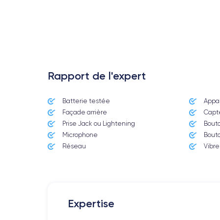
Rapport de l'expert
Batterie testée
Appar
Date de sortie
Façade arrière
Capte
12/09/2017
Prise Jack ou Lightening
Bout
Microphone
Bout
Dimensions
138.4×67.3×7.3 mm
Réseau
Vibre
Écran
IPS LCD 4.7 pouces
RAM
Expertise
2 GO