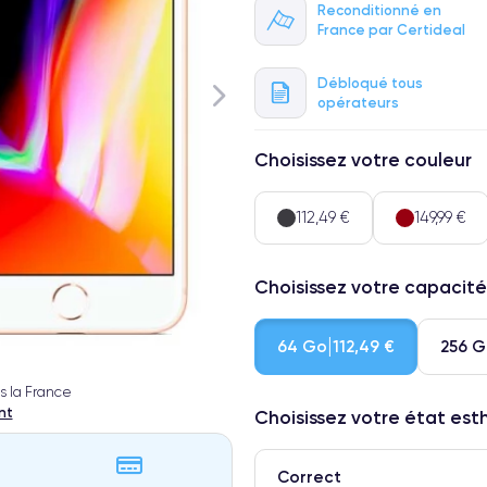
Reconditionné en
France par Certideal
Débloqué tous
opérateurs
Choisissez votre couleur
112,49 €
149,99 €
Choisissez votre capacité
64 Go
256 
112,49 €
s la France
nt
Choisissez votre état es
Correct