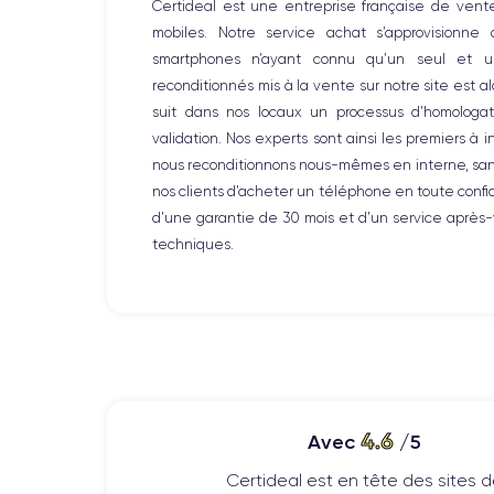
Certideal est une entreprise française de ven
Nom de la puce
mobiles. Notre service achat s’approvisionne
Apple A11 Bionic
smartphones n’ayant connu qu’un seul et un
reconditionnés mis à la vente sur notre site est 
Nom GPU
Apple GPU (3-Core)
suit dans nos locaux un processus d’homologati
validation. Nos experts sont ainsi les premiers à 
Caméra
nous reconditionnons nous-mêmes en interne, sans 
12 MP
nos clients d’acheter un téléphone en toute conf
d’une garantie de 30 mois et d’un service après
Résolution vidéo
techniques.
4K - 3840x2160px
Batterie
1821 mAh
Réseau mobile
LTE/4G
Si vous souhaitez découvrir toutes les caractéristique
4.6
Avec
/5
Certideal est en tête des sites 