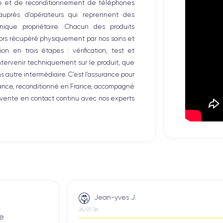
te et de reconditionnement de téléphones
Nombre de cœurs
 auprès d’opérateurs qui reprennent des
6
ique propriétaire. Chacun des produits
alors récupéré physiquement par nos soins et
Fréq. processeur
2.06 GHz
on en trois étapes : vérification, test et
intervenir techniquement sur le produit, que
Caméra Frontale
autre intermédiaire. C’est l’assurance pour
7 MP
iance, reconditionné en France, accompagné
-vente en contact continu avec nos experts
Recharge rapide
Oui, minimum 18W
Dual SIM
Non
Débloqué
Oui, tous opérateurs
s, consulter la
fiche technique de l'iPhone 8.
Jean-yves J.
26/07/26
de