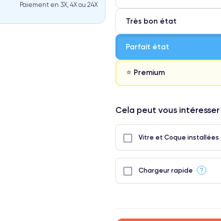
Paiement en 3X, 4X ou 24X
Très bon état
Parfait état
⭐ Premium
⭐ Premium
Cela peut vous intéresser
● Écran : Pièce d'origine Apple. 
● Batterie : usage intensif.
Vitre et Coque installées
● Seuls 5% de nos téléphones on
?
Chargeur rapide