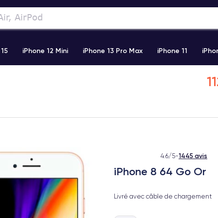
 15
iPhone 12 Mini
iPhone 13 Pro Max
iPhone 11
iPho
1
Airpods
Watch
1445 avis
4.6/5
-
iPhone 8 64 Go Or
Livré avec câble de chargement