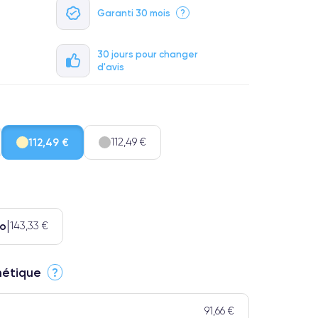
Garanti 30 mois
?
30 jours pour changer
d'avis
112,49 €
112,49 €
Go
143,33 €
thétique
?
91,66 €