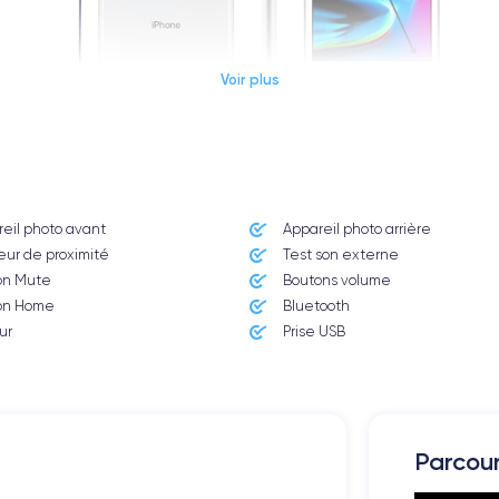
Voir plus
Dimensions et poids iPhone 8
eil photo avant
Appareil photo arrière ​
Système exploit.
ur de proximité
Test son externe
iOS (iOS 16)
on Mute
Boutons volume
on Home
Bluetooth
Poids
148 g
ur
Prise USB
Résolution écran
1334 x 750 pixels
Mémoire interne
Parcou
64,128,256 GO