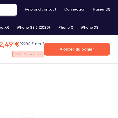
Help and contact
Connection
Panier (
0
)
ne XR
iPhone SE 2 (2020)
iPhone X
iPhone XS
12,49 €
299,00 € neuf
Ajouter au panier
62
% d'économies