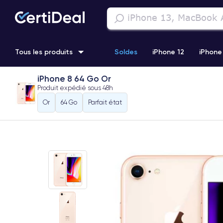
Tous les produits
Soldes
iPhone 12
iPhone
iPhone 8 64 Go Or
iPhone 11 Pro
Samsung Galaxy S22
iPhone 14 Pro Max
Produit expédié sous
48h
Or
64 Go
Parfait état