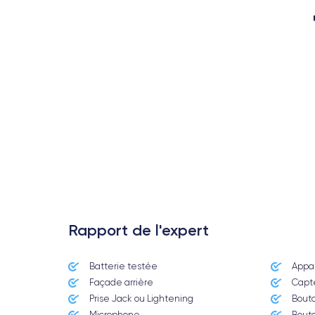
Rapport de l'expert
Batterie testée
Appar
Date de sortie
Façade arrière
Capte
12/09/2018
Prise Jack ou Lightening
Bout
Microphone
Bout