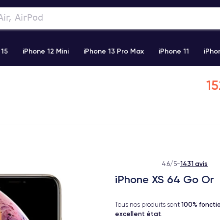
 15
iPhone 12 Mini
iPhone 13 Pro Max
iPhone 11
iPho
Airpods
Watch
15
1431 avis
4.6/5
-
iPhone XS 64 Go Or
100% foncti
Tous nos produits sont
excellent état
.