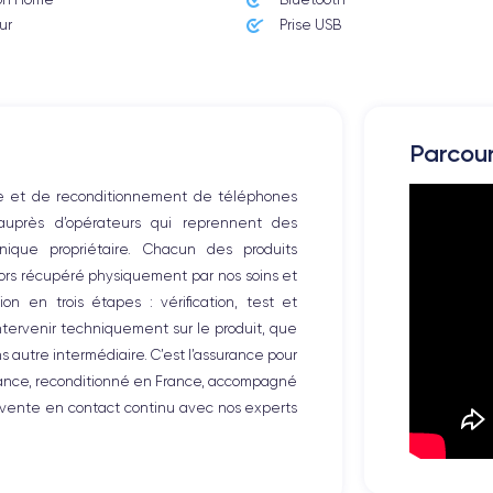
Poids
177 g
ur
Prise USB
Résolution écran
2436 x 1125 pixels
Mémoire interne
Parcou
64,256,512 GO
te et de reconditionnement de téléphones
Nombre de cœurs
 auprès d’opérateurs qui reprennent des
6
ique propriétaire. Chacun des produits
alors récupéré physiquement par nos soins et
Fréq. processeur
2.24 GHz
on en trois étapes : vérification, test et
intervenir techniquement sur le produit, que
Caméra Frontale
autre intermédiaire. C’est l’assurance pour
7 MP
iance, reconditionné en France, accompagné
-vente en contact continu avec nos experts
Recharge rapide
Oui, minimum 15W
Dual SIM