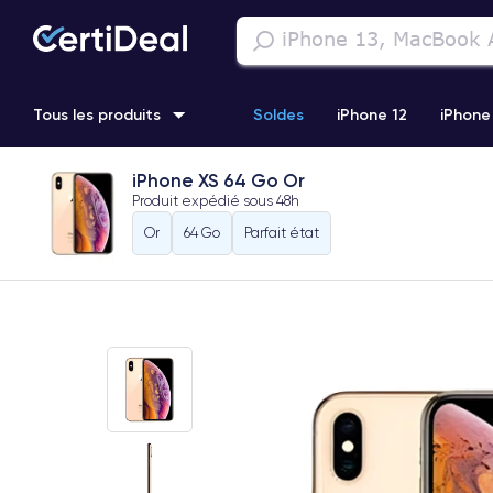
Tous les produits
Soldes
iPhone 12
iPhone
iPhone XS 64 Go Or
iPhone 11 Pro
Samsung Galaxy S22
iPhone 14 Pro Max
Produit expédié sous
48h
Or
64 Go
Parfait état