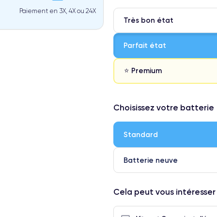
Paiement en 3X, 4X ou 24X
Très bon état
Parfait état
⭐ Premium
⭐ Premium
Choisissez votre batterie
● Écran : Pièce d'origine Apple. 
● Batterie : usage intensif.
Standard
● Seuls 5% de nos téléphones on
Batterie neuve
Cela peut vous intéresser