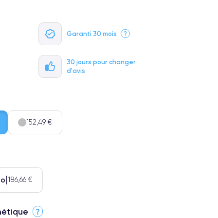
Garanti 30 mois
?
30 jours pour changer
d'avis
152,49 €
Go
186,66 €
thétique
?