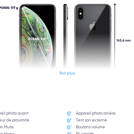
Voir plus
Dimensions et poids iPhone XS
eil photo avant
Appareil photo arrière ​
Système exploit.
ur de proximité
Test son externe
iOS (iOS 16)
on Mute
Boutons volume
on Home
Bluetooth