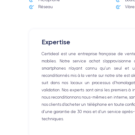
Dimensions
143.6×70.9×7.7 mm
Réseau
Vibre
Écran
OLED 5.8 pouces
RAM
Expertise
4 GO
Certideal est une entreprise française de ven
Nom de la puce
mobiles. Notre service achat s’approvisionne
Apple A12 Bionic
smartphones n’ayant connu qu’un seul et un
reconditionnés mis à la vente sur notre site est 
Nom GPU
GPU 4 cœurs
suit dans nos locaux un processus d’homologati
validation. Nos experts sont ainsi les premiers à 
Caméra
nous reconditionnons nous-mêmes en interne, sans 
12 MP
nos clients d’acheter un téléphone en toute conf
d’une garantie de 30 mois et d’un service après
Résolution vidéo
techniques.
4K - 3840x2160px
Batterie