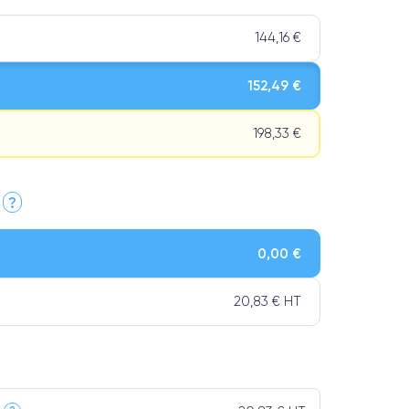
144,16 €
152,49 €
198,33 €
?
Qualité Impeccable.
0,00 €
t un grade Premium.
20,83 € HT