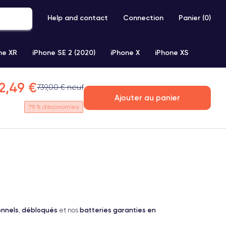
Help and contact
Connection
Panier (
0
)
ne XR
iPhone SE 2 (2020)
iPhone X
iPhone XS
2,49 €
739,00 € neuf
Ajouter au panier
79
% d'économies
onnels
débloqués
batteries garanties en
,
et nos