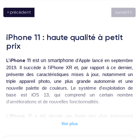
« précédent
suivant »
iPhone 11 : haute qualité à petit
prix
L'iPhone 11
est un smartphone
d'Apple lancé en septembre
2019. Il succède à l'iPhone XR et, par rapport à ce dernier,
présente des caractéristiques mises à jour, notamment un
triple appareil photo, une plus grande autonomie et une
nouvelle palette de couleurs. Le système d'exploitation de
base est iOS 13, qui comprend un certain nombre
d'améliorations et de nouvelles fonctionnalités.
iPhone 11
L'
a été dévoilé par Apple lors d'un événement
presse qui s'est tenu le 10 septembre 2019. Lors de cet
Voir plus
événement, Apple a également dévoilé l'iPhone 11 Pro et
l'iPhone 11 Pro Max. Ce modèle a été lancé le 20 septembre