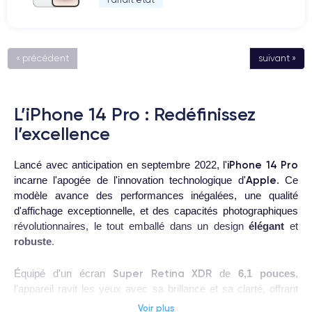
« précédent
suivant »
L’iPhone 14 Pro : Redéfinissez
l’excellence
iPhone 14 Pro
Lancé avec anticipation en septembre 2022, l'
Apple
incarne l'apogée de l'innovation technologique d'
. Ce
modèle avance des performances inégalées, une qualité
d'affichage exceptionnelle, et des capacités photographiques
révolutionnaires, le tout emballé dans un design
élégant
et
robuste
.
Super Retina XDR
Équipé d'un écran
de
6,1 pouces
,
l'appareil ravit les yeux avec sa brillance et sa clarté, offrant
aussi une expérience immersive grâce à la technologie
Voir plus