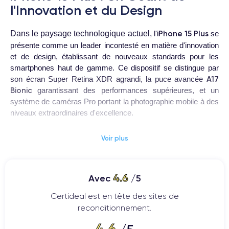
l'Innovation et du Design
iPhone 15 Plus
Dans le paysage technologique actuel,
l'
se
présente comme un leader incontesté en matière d'innovation
et de design, établissant de nouveaux standards pour les
smartphones haut de gamme. Ce dispositif se distingue par
A17
son écran Super Retina XDR agrandi, la puce avancée
Bionic
garantissant des performances supérieures, et un
système de caméras Pro portant la photographie mobile à des
niveaux extraordinaires d'excellence.
Abordant des défis importants tels que la durabilité
Voir plus
environnementale et la sécurité des données personnelles,
Apple a intégré des technologies avancées pour réduire
l'impact environnemental et a considérablement renforcé les
4.6
Avec
/5
fonctions de sécurité et de confidentialité sur ce modèle.
Certideal est en tête des sites de
Dévoilé officiellement le 7 septembre 2023 et lancé en Europe
reconditionnement.
le 16 septembre 2023, l'iPhone 15 Plus symbolise une
4.6
avancée majeure dans l'histoire de l'innovation d'Apple,