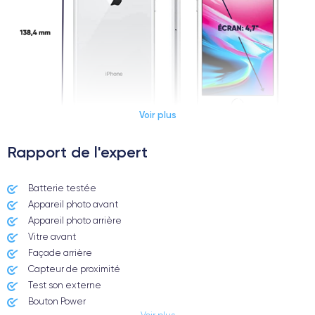
Voir plus
Rapport de l'expert
Dimensions et poids iPhone 8
Batterie testée
Appareil photo avant
Date de sortie
Système exploit.
12/09/2017
iOS (iOS 16)
Appareil photo arrière ​
Vitre avant ​
Dimensions
Poids
Façade arrière
138.4×67.3×7.3 mm
148 g
Capteur de proximité
Test son externe
Écran
Résolution écran
Bouton Power
IPS LCD 4.7 pouces
1334 x 750 pixels