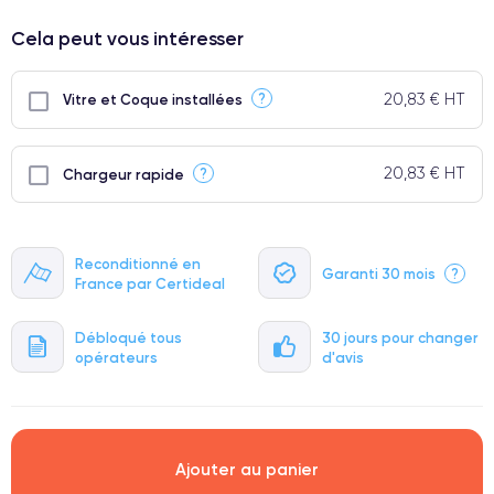
⭐ Premium
Cela peut vous intéresser
● Écran : Pièce d'origine Apple. Qualité Impeccable.
● Batterie : usage intensif.
20,83 € HT
?
Vitre et Coque installées
● Seuls 5% de nos téléphones ont un grade Premium.
20,83 € HT
?
Chargeur rapide
Reconditionné en
Garanti 30 mois
?
France par Certideal
Débloqué tous
30 jours pour changer
opérateurs
d'avis
Ajouter au panier