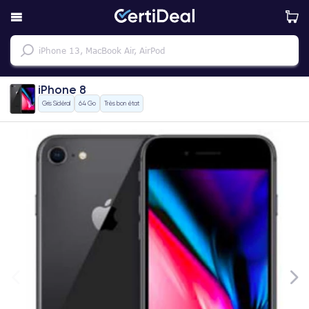
iPhone 8
Gris Sidéral
64 Go
Très bon état