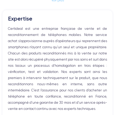
Voir plus
Prise Jack ou Lightening
Bouton Mute
RAM
Mémoire interne
Boutons volume
2 GO
64,128,256 GO
Expertise
Haut parleur
Nom de la puce
Nombre de cœurs
Microphone
Certideal est une entreprise française de vente et de
Apple A11 Bionic
6
Bouton Home
reconditionnement de téléphones mobiles. Notre service
Bluetooth
Nom GPU
Fréq. processeur
achat s’approvisionne auprès d’opérateurs qui reprennent des
WiFi
Apple GPU (3-Core)
2.06 GHz
smartphones n’ayant connu qu’un seul et unique propriétaire.
Réseau
Chacun des produits reconditionnés mis à la vente sur notre
Vibreur
Caméra
Caméra Frontale
site est alors récupéré physiquement par nos soins et suit dans
Prise USB
12 MP
7 MP
nos locaux un processus d’homologation en trois étapes :
vérification, test et validation. Nos experts sont ainsi les
Résolution vidéo
Recharge rapide
4K - 3840x2160px
Oui, minimum 18W
premiers à intervenir techniquement sur le produit, que nous
reconditionnons nous-mêmes en interne, sans autre
Batterie
Dual SIM
intermédiaire. C’est l’assurance pour nos clients d’acheter un
1821 mAh
Non
téléphone en toute confiance, reconditionné en France,
accompagné d’une garantie de 30 mois et d’un service après-
Réseau mobile
Débloqué
vente en contact continu avec nos experts techniques.
LTE/4G
Oui, tous opérateurs