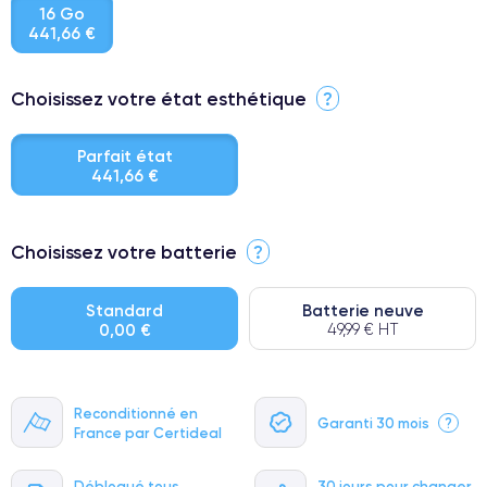
16 Go
441,66 €
Choisissez votre état esthétique
?
Parfait état
441,66 €
⭐ Premium
Choisissez votre batterie
?
● Écran : Pièce d'origine Apple. Qualité Impeccable.
● Batterie : usage intensif.
Standard
Batterie neuve
0,00 €
49,99 € HT
● Seuls 5% de nos téléphones ont un grade Premium.
Reconditionné en
Garanti 30 mois
?
France par Certideal
Débloqué tous
30 jours pour changer