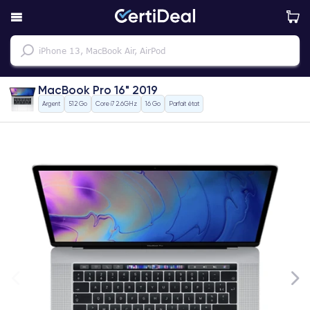
MacBook Pro 16" 2019
Argent
512 Go
Core i7 2.6GHz
16 Go
Parfait état