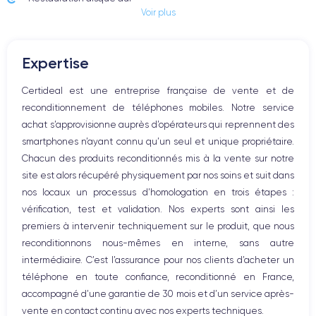
Processeur
Puce
Voir plus
CPU 6 cœurs ou 8 cœurs selon
Intel Core i7 ou Intel Core i9
configuration
Expertise
Carte graphique
Carte graphique intégrée
AMD Radeon Pro 5300M ou
Intel UHD Graphics 630
5500M selon configuration
Certideal est une entreprise française de vente et de
reconditionnement de téléphones mobiles. Notre service
Mémoire RAM
Stockage interne
achat s’approvisionne auprès d’opérateurs qui reprennent des
16 Go, 32 Go ou 64 Go de
SSD de 512 Go à 8 To selon
smartphones n’ayant connu qu’un seul et unique propriétaire.
mémoire DDR4
configuration
Chacun des produits reconditionnés mis à la vente sur notre
site est alors récupéré physiquement par nos soins et suit dans
Type de stockage
Architecture
SSD
64 bits
nos locaux un processus d’homologation en trois étapes :
vérification, test et validation. Nos experts sont ainsi les
Ports USB-C / Thunderbolt 3
Sortie HDMI
premiers à intervenir techniquement sur le produit, que nous
4 ports Thunderbolt 3
Non
reconditionnons nous-mêmes en interne, sans autre
intermédiaire. C’est l’assurance pour nos clients d’acheter un
Lecteur de cartes
Prise jack
téléphone en toute confiance, reconditionné en France,
Aucun
Oui, jack 3.5 mm
accompagné d’une garantie de 30 mois et d’un service après-
Recharge
Adaptateur secteur
vente en contact continu avec nos experts techniques.